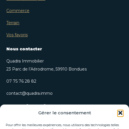
Commerce
Terrain
Vos favoris
Nous contacter
Quadra Immobilier
23 Parc de l’Aérodrome, 59910 Bondues
07 75 76 28 82
contact@quadra.immo
S’inscrire à notre newsletter
Gérer le consentement
Recevez nos opportunités immobilières et actualités
directement par email.
Pour offrir les meilleures expériences, nous utilisons des technologies telles