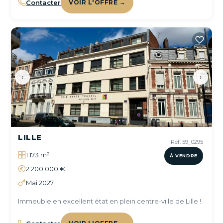
Contacter
VOIR L'OFFRE →
‹
›
LILLE
Réf. 59_0295
1 173 m²
À VENDRE
2 200 000 €
Mai 2027
Immeuble en excellent état en plein centre-ville de Lille !