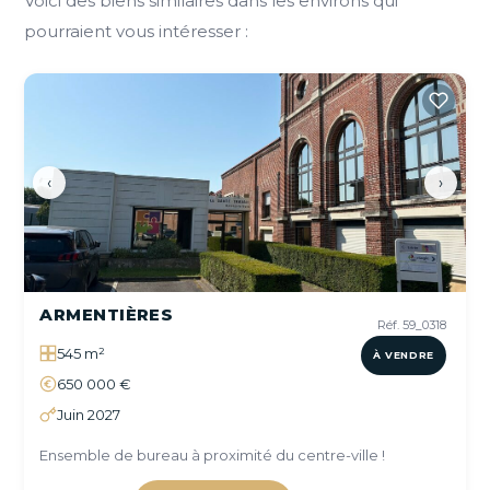
Voici des biens similaires dans les environs qui
pourraient vous intéresser :
‹
›
ARMENTIÈRES
Réf. 59_0318
545 m²
À VENDRE
650 000 €
Juin 2027
Ensemble de bureau à proximité du centre-ville !