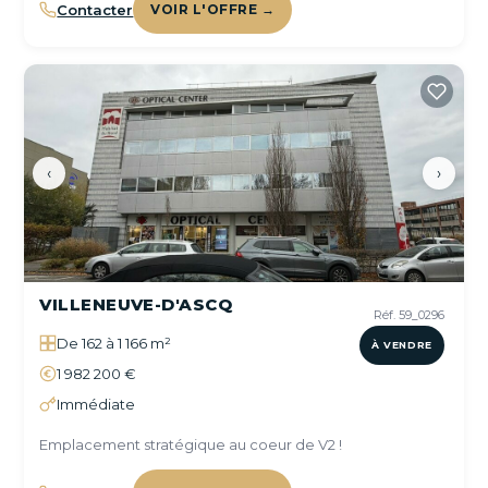
Contacter
VOIR L'OFFRE →
‹
›
VILLENEUVE-D'ASCQ
Réf. 59_0296
De 162 à 1 166 m²
À VENDRE
1 982 200 €
Immédiate
Emplacement stratégique au coeur de V2 !