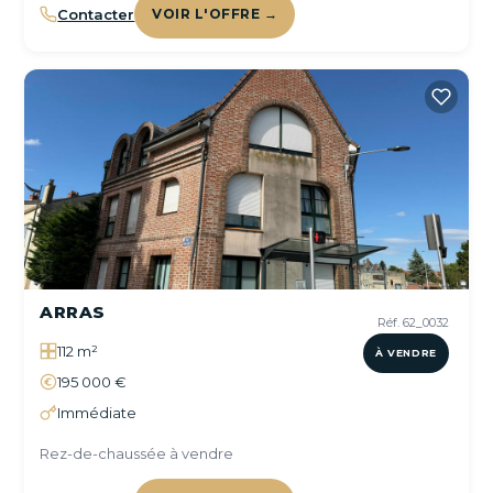
Contacter
VOIR L'OFFRE →
ARRAS
Réf. 62_0032
112 m²
À VENDRE
195 000 €
Immédiate
Rez-de-chaussée à vendre