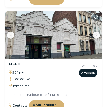
‹
›
LILLE
Réf. 59_0082
904 m²
À VENDRE
1 100 000 €
Immédiate
Immeuble atypique classé ERP 5 dans Lille !
Contacter
VOIR L'OFFRE →