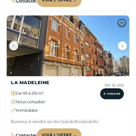
Contacter
VOIR L'OFFRE →
‹
›
LA MADELEINE
Réf. 59_0016
De 95 à 215 m²
À VENDRE
Nous consulter
Immédiate
Bureaux à vendre sur les Grands Boulevards !
Contacter
VOIR L'OFFRE →