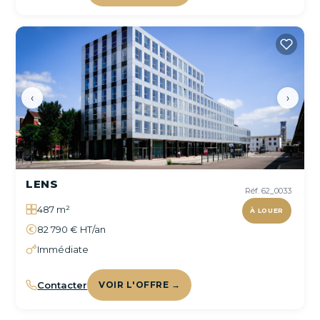
‹
›
LENS
Réf. 62_0033
487 m²
À LOUER
82 790 € HT/an
Immédiate
Contacter
VOIR L'OFFRE →