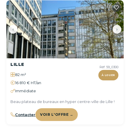
‹
›
LILLE
Réf. 59_0300
82 m²
À LOUER
16 810 € HT/an
Immédiate
Beau plateau de bureaux en hyper centre-ville de Lille !
Contacter
VOIR L'OFFRE →