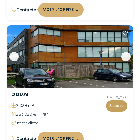
Contacter
VOIR L'OFFRE →
‹
›
DOUAI
Réf. 59_0305
2 028 m²
À LOUER
283 920 € HT/an
Immédiate
Contacter
VOIR L'OFFRE →