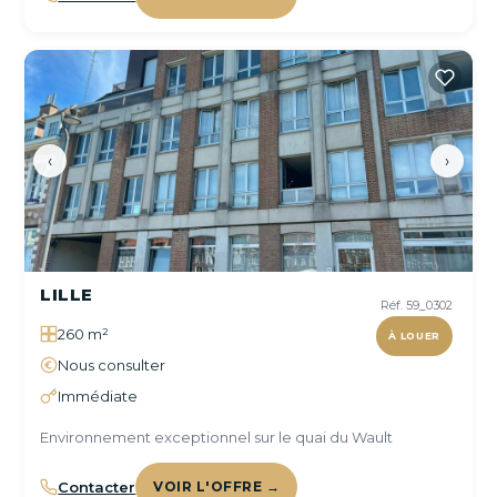
‹
›
LILLE
Réf. 59_0302
260 m²
À LOUER
Nous consulter
Immédiate
Environnement exceptionnel sur le quai du Wault
Contacter
VOIR L'OFFRE →