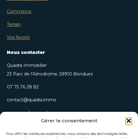
Commerce
Terrain
Vos favoris
Nous contacter
Quadra Immobilier
23 Parc de l’Aérodrome, 59910 Bondues
07 75 76 28 82
contact@quadra.immo
S’inscrire à notre newsletter
Gérer le consentement
Recevez nos opportunités immobilières et actualités
directement par email.
Pour offrir les meilleures expériences, nous utilisons des technologies telles