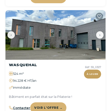
‹
›
WASQUEHAL
Réf. 59_0307
524 m²
À LOUER
94 228 € HT/an
Immédiate
Bâtiment en parfait état sur la Pilaterie !
Contacter
VOIR L'OFFRE →