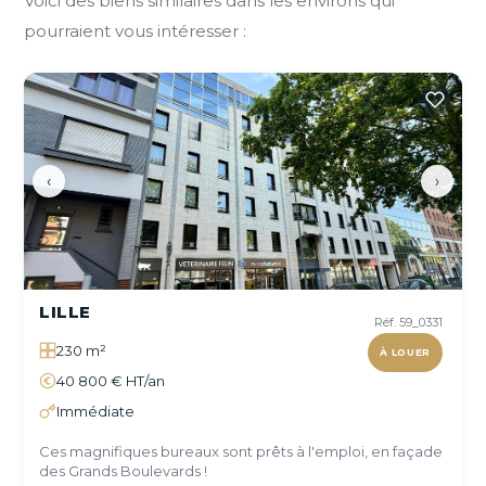
Voici des biens similaires dans les environs qui
pourraient vous intéresser :
‹
›
LILLE
Réf. 59_0331
230 m²
À LOUER
40 800 € HT/an
Immédiate
Ces magnifiques bureaux sont prêts à l'emploi, en façade
des Grands Boulevards !