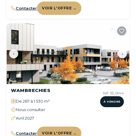
Contacter
VOIR L'OFFRE →
‹
›
WAMBRECHIES
Réf. 59_0044
De 267 à 1 530 m²
À VENDRE
Nous consulter
Avril 2027
Contacter
VOIR L'OFFRE →