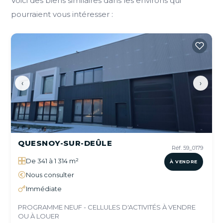
Voici des biens similaires dans les environs qui
pourraient vous intéresser :
‹
›
QUESNOY-SUR-DEÛLE
Réf. 59_0179
De 341 à 1 314 m²
À VENDRE
Nous consulter
Immédiate
PROGRAMME NEUF - CELLULES D'ACTIVITÉS À VENDRE
OU À LOUER