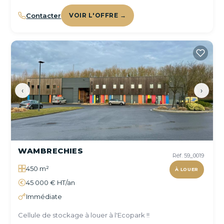
Contacter
VOIR L'OFFRE →
‹
›
WAMBRECHIES
Réf. 59_0019
450 m²
À LOUER
45 000 € HT/an
Immédiate
Cellule de stockage à louer à l'Ecopark !!