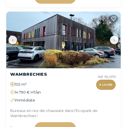
‹
›
WAMBRECHIES
Réf. 59_0170
102 m²
À LOUER
14 790 € HT/an
Immédiate
Bureaux en rez-de-chaussée dans l'Ecopark de
Wambrechies !