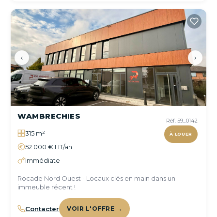
‹
›
WAMBRECHIES
Réf. 59_0142
315 m²
À LOUER
52 000 € HT/an
Immédiate
Rocade Nord Ouest - Locaux clés en main dans un
immeuble récent !
Contacter
VOIR L'OFFRE →