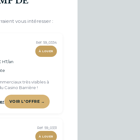
MP DE
raient vous intéresser :
Réf. 59_0334
À LOUER
€ HT/an
te
merciaux très visibles à
u Casino Barrière !
er
VOIR L'OFFRE →
Réf. 59_0331
À LOUER