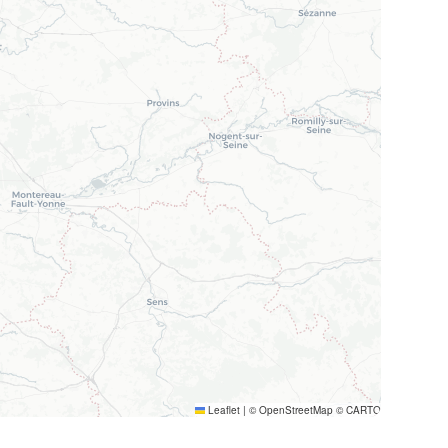
Leaflet
|
© OpenStreetMap © CARTO