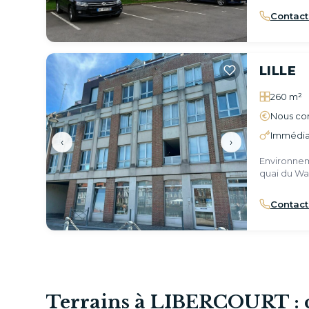
Contact
LILLE
260 m²
Nous con
Immédia
‹
›
Environnem
quai du Wa
Contact
Terrains à LIBERCOURT : 