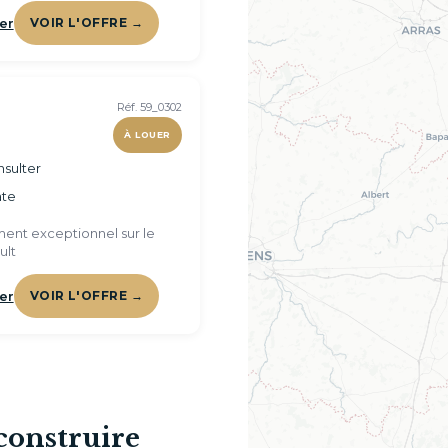
er
VOIR L'OFFRE →
Réf. 59_0302
À LOUER
sulter
te
ent exceptionnel sur le
ult
er
VOIR L'OFFRE →
construire