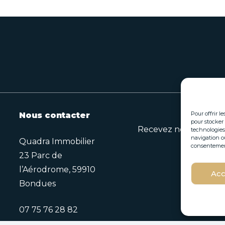
Pour offrir l
Nous contacter
pour stocker 
Recevez nos opportuni
technologies
navigation ou
Quadra Immobilier
consentement 
23 Parc de
E
l’Aérodrome, 59910
Acc
E
-
Bondues
-
m
m
a
a
i
07 75 76 28 82
i
l
l
E