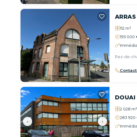
ARRAS
112 m²
195 000 
Immédia
Rez-de-ch
Contact
DOUAI
2 028 m
283 920 
‹
›
Immédia