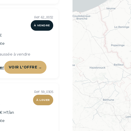
Réf. 62_0032
À VENDRE
€
te
aussée à vendre
er
VOIR L'OFFRE →
Réf. 59_0305
À LOUER
²
€ HT/an
te