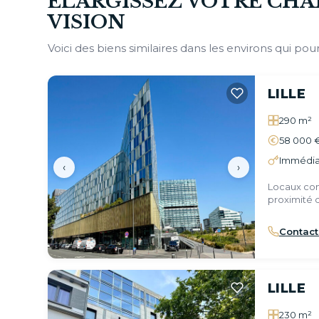
ÉLARGISSEZ VOTRE CHA
VISION
Voici des biens similaires dans les environs qui pour
LILLE
290 m²
58 000 
Immédia
‹
›
Locaux com
proximité d
Contact
LILLE
230 m²