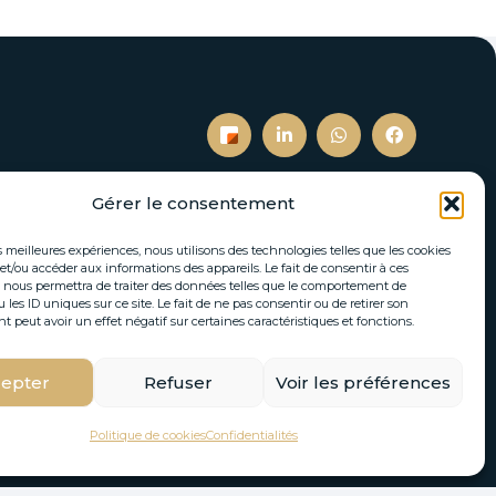
Gérer le consentement
S’inscrire à notre newsletter
es meilleures expériences, nous utilisons des technologies telles que les cookies
et/ou accéder aux informations des appareils. Le fait de consentir à ces
tés immobilières et actualités directement par
 nous permettra de traiter des données telles que le comportement de
 les ID uniques sur ce site. Le fait de ne pas consentir ou de retirer son
email.
peut avoir un effet négatif sur certaines caractéristiques et fonctions.
epter
Refuser
Voir les préférences
S'INSCRIRE
Politique de cookies
Confidentialités