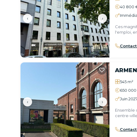
40 800 
Immédia
‹
›
Ces magnif
l'emploi, 
Boulevards
Contact
ARMEN
545 m²
650 000
Juin 202
‹
›
Ensemble d
centre-ville
Contact