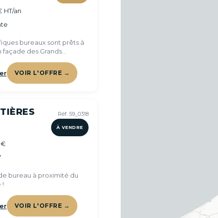
€ HT/an
te
iques bureaux sont prêts à
en façade des Grands
 !
er
VOIR L'OFFRE →
TIÈRES
Réf. 59_0318
À VENDRE
 €
7
e bureau à proximité du
 !
er
VOIR L'OFFRE →