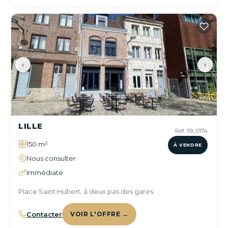
‹
›
LILLE
Réf. 59_0174
150 m²
À VENDRE
Nous consulter
Immédiate
Place Saint Hubert, à deux pas des gares
Contacter
VOIR L'OFFRE →