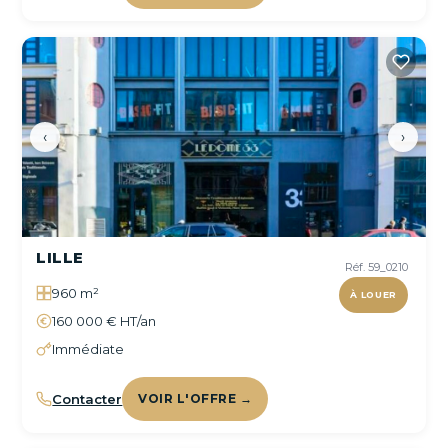
‹
›
LILLE
Réf. 59_0210
960 m²
À LOUER
160 000 € HT/an
Immédiate
Contacter
VOIR L'OFFRE →