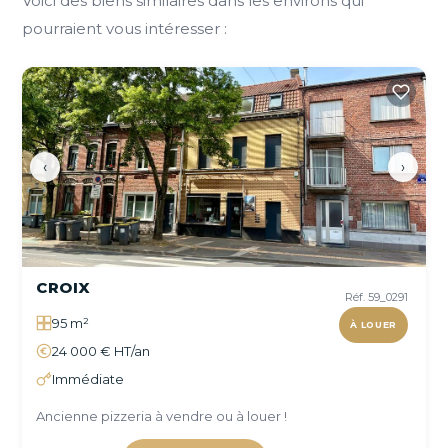
Voici des biens similaires dans les environs qui
pourraient vous intéresser :
‹
›
CROIX
Réf. 59_0291
95 m²
À LOUER
24 000 € HT/an
Immédiate
Ancienne pizzeria à vendre ou à louer !