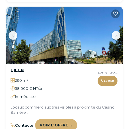
‹
›
LILLE
Réf. 59_0334
290 m²
À LOUER
58 000 € HT/an
Immédiate
Locaux commerciaux très visibles à proximité du Casino
Barrière !
Contacter
VOIR L'OFFRE →