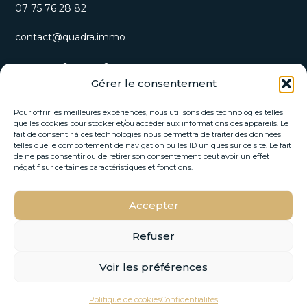
07 75 76 28 82
contact@quadra.immo
S’inscrire à notre newsletter
Gérer le consentement
Recevez nos opportunités immobilières et actualités
directement par email.
Pour offrir les meilleures expériences, nous utilisons des technologies telles
que les cookies pour stocker et/ou accéder aux informations des appareils. Le
fait de consentir à ces technologies nous permettra de traiter des données
E
telles que le comportement de navigation ou les ID uniques sur ce site. Le fait
E
-
de ne pas consentir ou de retirer son consentement peut avoir un effet
-
m
négatif sur certaines caractéristiques et fonctions.
m
a
a
i
i
Accepter
l
S'INSCRIRE
l
E
*
-
Refuser
m
a
Voir les préférences
i
© 2026 Quadra Immo –
Mentions Légales
–
Politique de
l
VOIR SUR LA CARTE
E
confidentialité
–
Design by FLOW44
Politique de cookies
Confidentialités