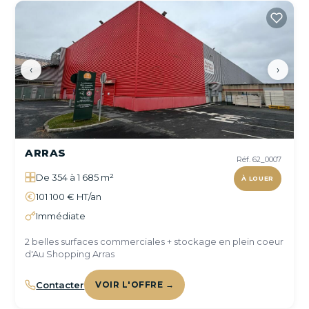
‹
›
ARRAS
Réf. 62_0007
De 354 à 1 685 m²
À LOUER
101 100 € HT/an
Immédiate
2 belles surfaces commerciales + stockage en plein coeur
d'Au Shopping Arras
Contacter
VOIR L'OFFRE →