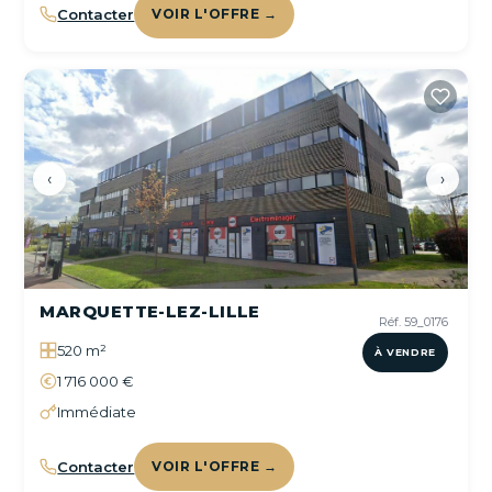
Contacter
VOIR L'OFFRE →
‹
›
MARQUETTE-LEZ-LILLE
Réf. 59_0176
520 m²
À VENDRE
1 716 000 €
Immédiate
Contacter
VOIR L'OFFRE →