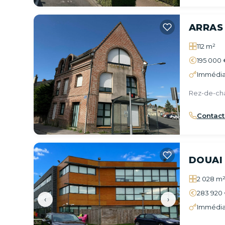
ARRAS
112 m²
195 000 
Immédia
Rez-de-ch
Contact
DOUAI
2 028 m
283 920 
‹
›
Immédia