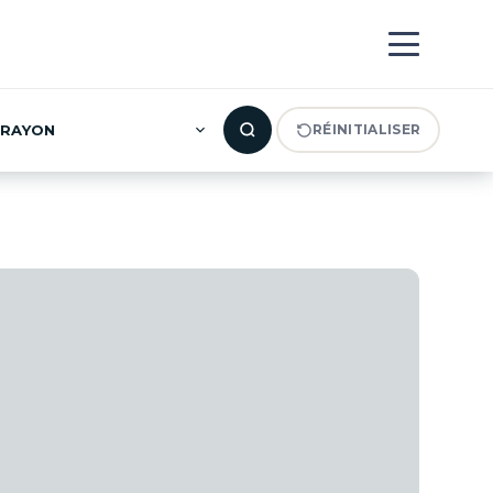
IN (0)
RAYON
RÉINITIALISER