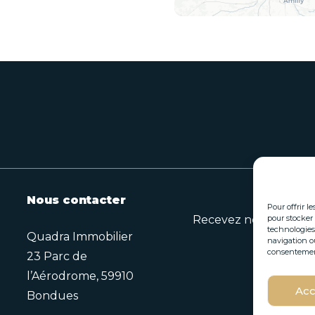
Nous contacter
Pour offrir l
Recevez nos opportuni
pour stocker 
technologies
Quadra Immobilier
navigation ou
consentement 
23 Parc de
*
l’Aérodrome, 59910
E
E
Acc
Bondues
-
-
m
m