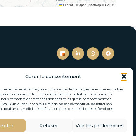
Leaflet
|
© OpenStreetMap © CARTO
Gérer le consentement
S’inscrire à notre newsletter
es meilleures expériences, nous utilisons des technologies telles que les cookies
tés immobilières et actualités directement par
et/ou accéder aux informations des appareils. Le fait de consentir à ces
 nous permettra de traiter des données telles que le comportement de
email.
 les ID uniques sur ce site. Le fait de ne pas consentir ou de retirer son
peut avoir un effet négatif sur certaines caractéristiques et fonctions.
epter
Refuser
Voir les préférences
S'INSCRIRE