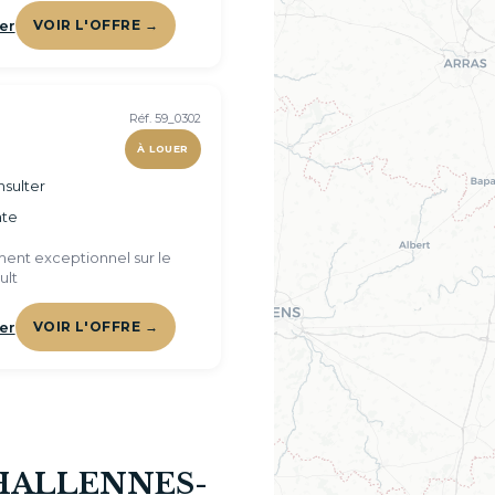
er
VOIR L'OFFRE →
Réf. 59_0302
À LOUER
sulter
te
ent exceptionnel sur le
ult
er
VOIR L'OFFRE →
à HALLENNES-