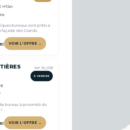
€ HT/an
te
iques bureaux sont prêts à
en façade des Grands
 !
er
VOIR L'OFFRE →
TIÈRES
Réf. 59_0318
À VENDRE
 €
7
e bureau à proximité du
 !
er
VOIR L'OFFRE →