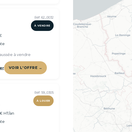
Réf. 62_0032
À VENDRE
€
te
aussée à vendre
er
VOIR L'OFFRE →
Réf. 59_0305
À LOUER
²
€ HT/an
te