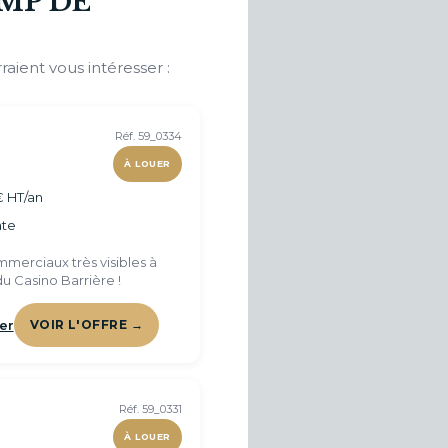
MP DE
raient vous intéresser :
Réf. 59_0334
À LOUER
€ HT/an
te
merciaux très visibles à
u Casino Barrière !
er
VOIR L'OFFRE →
Réf. 59_0331
À LOUER