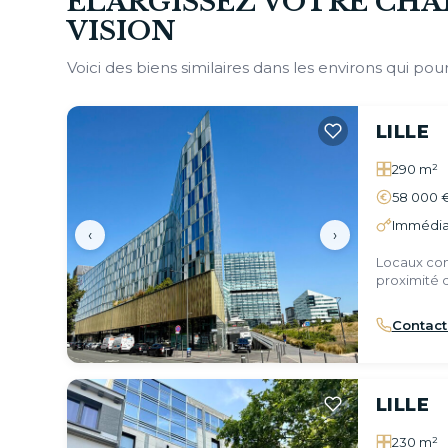
ÉLARGISSEZ VOTRE CHA
VISION
Voici des biens similaires dans les environs qui pour
LILLE
290 m²
58 000 
Immédia
‹
›
Locaux com
proximité d
Contact
LILLE
230 m²