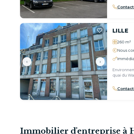
Contact
LILLE
260 m²
Nous con
Immédia
‹
›
Environnem
quai du Wa
Contact
Immobilier d'entreprise 