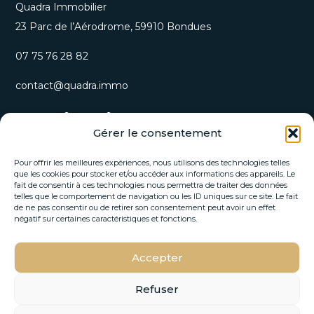
Quadra Immobilier
23 Parc de l’Aérodrome, 59910 Bondues
07 75 76 28 82
contact@quadra.immo
S’inscrire à notre newsletter
Gérer le consentement
Recevez nos opportunités immobilières et actualités
directement par email.
Pour offrir les meilleures expériences, nous utilisons des technologies telles
que les cookies pour stocker et/ou accéder aux informations des appareils. Le
fait de consentir à ces technologies nous permettra de traiter des données
E
telles que le comportement de navigation ou les ID uniques sur ce site. Le fait
E
-
de ne pas consentir ou de retirer son consentement peut avoir un effet
-
m
négatif sur certaines caractéristiques et fonctions.
m
a
a
i
i
Accepter
l
S'INSCRIRE
l
*
*
E
Refuser
-
m