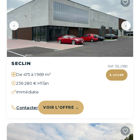
‹
›
SECLIN
Réf. 59_0180
De 475 à 1 969 m²
À LOUER
236 280 € HT/an
Immédiate
Contacter
VOIR L'OFFRE →