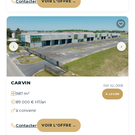
Contacter
VOIR L'OFFRE →
‹
›
CARVIN
Réf. 62_0008
987 m²
À LOUER
89 000 € HT/an
à convenir
Contacter
VOIR L'OFFRE →