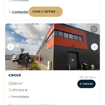
Immédiate
Contacter
VOIR L'OFFRE →
‹
›
CROIX
Réf. 59_0244
250 m²
À VENDRE
375 000 €
Immédiate