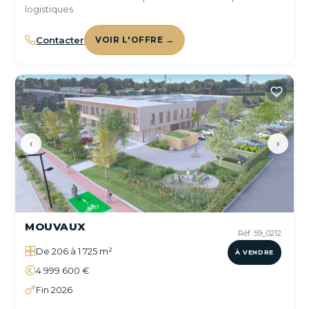
logistiques
Contacter
VOIR L'OFFRE →
‹
›
MOUVAUX
Réf. 59_0212
De 206 à 1 725 m²
À VENDRE
4 999 600 €
Fin 2026