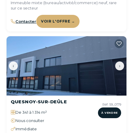
Immeuble mixte (bureau/activité/commerce) neuf, rare
sur ce secteur
Contacter
VOIR L'OFFRE →
‹
›
QUESNOY-SUR-DEÛLE
Réf. 59_0179
De 341 à 1 314 m²
À VENDRE
Nous consulter
Immédiate