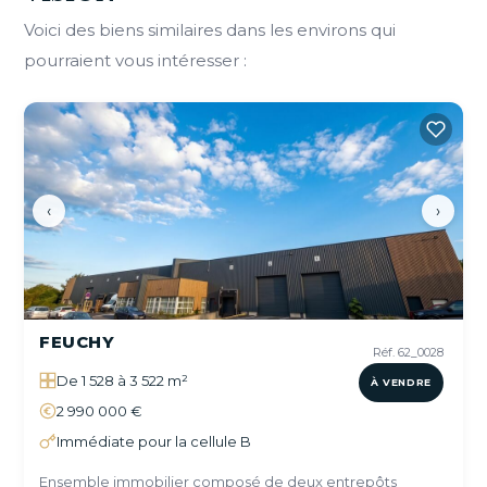
Voici des biens similaires dans les environs qui
pourraient vous intéresser :
‹
›
FEUCHY
Réf. 62_0028
De 1 528 à 3 522 m²
À VENDRE
2 990 000 €
Immédiate pour la cellule B
Ensemble immobilier composé de deux entrepôts