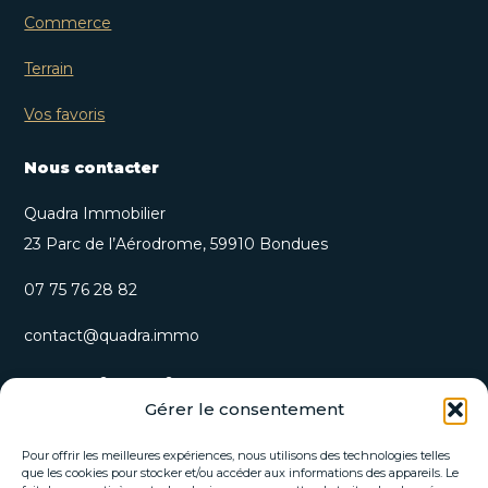
Commerce
Terrain
Vos favoris
Nous contacter
Quadra Immobilier
23 Parc de l’Aérodrome, 59910 Bondues
07 75 76 28 82
contact@quadra.immo
S’inscrire à notre newsletter
Gérer le consentement
Recevez nos opportunités immobilières et actualités
directement par email.
Pour offrir les meilleures expériences, nous utilisons des technologies telles
que les cookies pour stocker et/ou accéder aux informations des appareils. Le