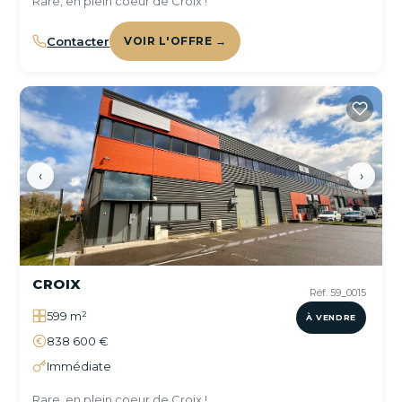
Rare, en plein coeur de Croix !
Contacter
VOIR L'OFFRE →
‹
›
CROIX
Réf. 59_0015
599 m²
À VENDRE
838 600 €
Immédiate
Rare, en plein coeur de Croix !