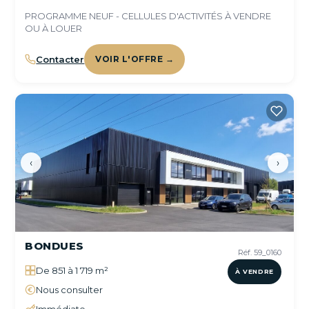
PROGRAMME NEUF - CELLULES D'ACTIVITÉS À VENDRE
OU À LOUER
Contacter
VOIR L'OFFRE →
‹
›
BONDUES
Réf. 59_0160
De 851 à 1 719 m²
À VENDRE
Nous consulter