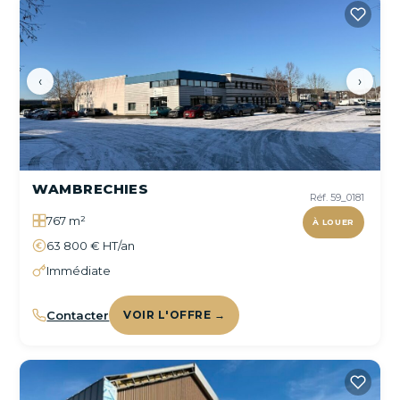
‹
›
WAMBRECHIES
Réf. 59_0181
767 m²
À LOUER
63 800 € HT/an
Immédiate
Contacter
VOIR L'OFFRE →