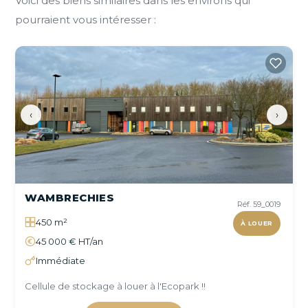
Voici des biens similaires dans les environs qui
pourraient vous intéresser :
‹
›
WAMBRECHIES
Réf. 59_0019
450 m²
À LOUER
45 000 € HT/an
Immédiate
Cellule de stockage à louer à l'Ecopark !!