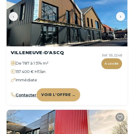
‹
›
VILLENEUVE-D'ASCQ
Réf. 59_0248
De 787 à 1 574 m²
À LOUER
157 400 € HT/an
Immédiate
Contacter
VOIR L'OFFRE →