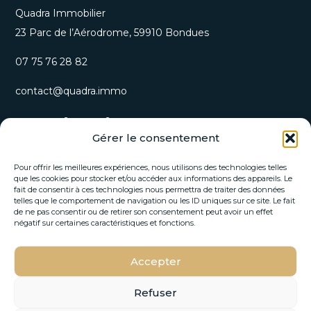
Quadra Immobilier
23 Parc de l’Aérodrome, 59910 Bondues
07 75 76 28 82
contact@quadra.immo
S’inscrire à notre newsletter
Gérer le consentement
Recevez nos opportunités immobilières et actualités
directement par email.
Pour offrir les meilleures expériences, nous utilisons des technologies telles
que les cookies pour stocker et/ou accéder aux informations des appareils. Le
fait de consentir à ces technologies nous permettra de traiter des données
*
telles que le comportement de navigation ou les ID uniques sur ce site. Le fait
E
E
de ne pas consentir ou de retirer son consentement peut avoir un effet
-
-
négatif sur certaines caractéristiques et fonctions.
m
m
a
a
i
Accepter
i
S'INSCRIRE
l
l
*
E
Refuser
-