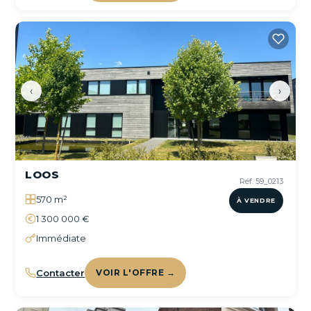
‹
›
LOOS
Réf. 59_0213
570 m²
À VENDRE
1 300 000 €
Immédiate
Contacter
VOIR L'OFFRE →