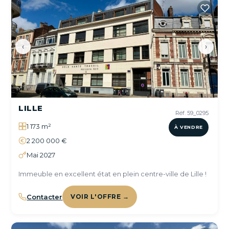
‹
›
LILLE
Réf. 59_0295
1 173 m²
À VENDRE
2 200 000 €
Mai 2027
Immeuble en excellent état en plein centre-ville de Lille !
Contacter
VOIR L'OFFRE →