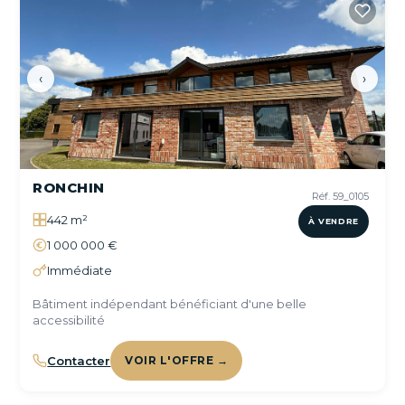
‹
›
RONCHIN
Réf. 59_0105
442 m²
À VENDRE
1 000 000 €
Immédiate
Bâtiment indépendant bénéficiant d'une belle
accessibilité
Contacter
VOIR L'OFFRE →