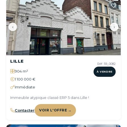
‹
›
LILLE
Réf. 59_0082
904 m²
À VENDRE
1 100 000 €
Immédiate
Immeuble atypique classé ERP 5 dans Lille !
Contacter
VOIR L'OFFRE →