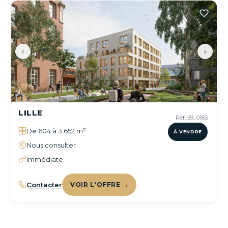
‹
›
LILLE
Réf. 59_0183
De 604 à 3 652 m²
À VENDRE
Nous consulter
Immédiate
Contacter
VOIR L'OFFRE →