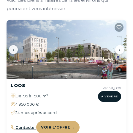
Voici des biens similaires dans les environs qui
pourraient vous intéresser :
‹
›
LOOS
Réf. 59_0091
De 195 à 1 500 m²
À VENDRE
4 950 000 €
24 mois après accord
Contacter
VOIR L'OFFRE →