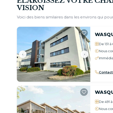
ÉLARGISSEZ VOTRE CHA
VISION
Voici des biens similaires dans les environs qui pour
WASQ
De 131 à 
Nous con
‹
›
Immédia
Contact
WASQ
De 491 à
Nous con