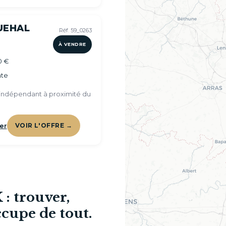
UEHAL
Réf. 59_0263
À VENDRE
0 €
te
ndépendant à proximité du
er
VOIR L'OFFRE →
: trouver,
ccupe de tout.