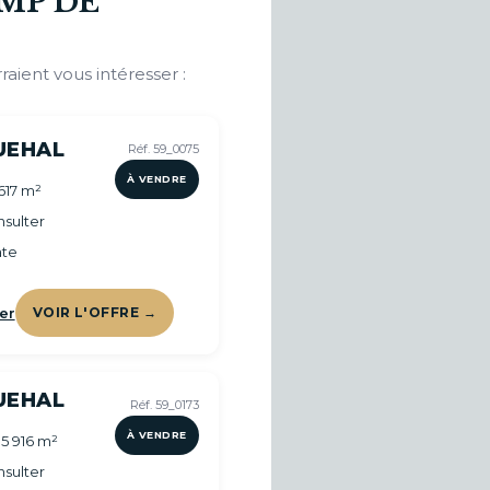
MP DE
raient vous intéresser :
UEHAL
Réf. 59_0075
À VENDRE
617 m²
sulter
te
er
VOIR L'OFFRE →
UEHAL
Réf. 59_0173
À VENDRE
 5 916 m²
sulter