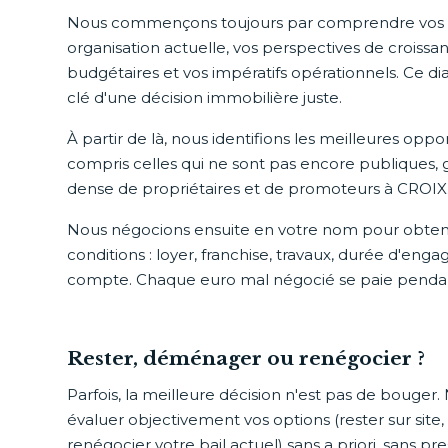
Nous commençons toujours par comprendre vos en
organisation actuelle, vos perspectives de croissan
budgétaires et vos impératifs opérationnels. Ce dia
clé d'une décision immobilière juste.
À partir de là, nous identifions les meilleures opp
compris celles qui ne sont pas encore publiques, 
dense de propriétaires et de promoteurs à CROIX
Nous négocions ensuite en votre nom pour obteni
conditions : loyer, franchise, travaux, durée d'en
compte. Chaque euro mal négocié se paie penda
Rester, déménager ou renégocier ?
Parfois, la meilleure décision n'est pas de bouger.
évaluer objectivement vos options (rester sur sit
renégocier votre bail actuel) sans a priori, sans p