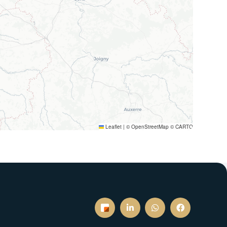
Leaflet
|
© OpenStreetMap © CARTO