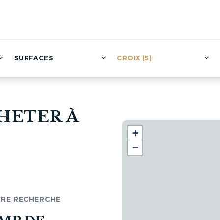
SURFACES
CROIX (5)
HETER À
+
−
TRE RECHERCHE