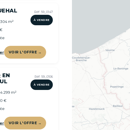
UEHAL
Réf. 59_0147
À VENDRE
 304 m²
 €
te
er
VOIR L'OFFRE →
 EN
Réf. 59_0106
UL
À VENDRE
 4 299 m²
00 €
te
er
VOIR L'OFFRE →