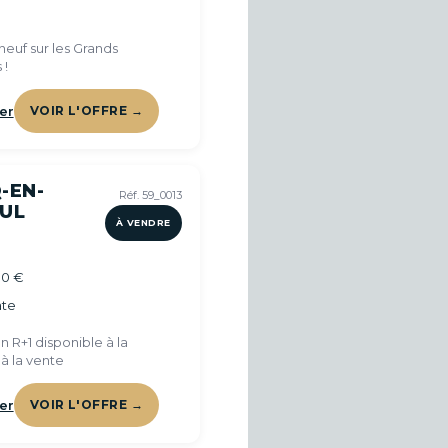
euf sur les Grands
 !
er
VOIR L'OFFRE →
-EN-
Réf. 59_0013
UL
À VENDRE
00 €
te
 R+1 disponible à la
 à la vente
er
VOIR L'OFFRE →