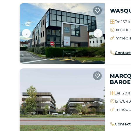
WASQ
De 137 à
910 000
‹
›
Immédia
Contact
MARCQ
BAROE
De 120 à
15 476 4
Immédia
Contact