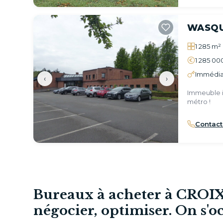
WASQ
1 285 m²
1 285 00
Immédia
‹
›
Immeuble i
métro !
Contact
Bureaux à acheter à CROIX 
négocier, optimiser. On s'o