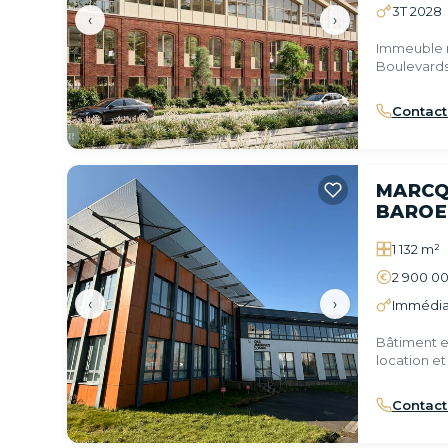
3T 2028
‹
›
Immeuble n
Boulevards
Contact
MARCQ
BAROE
1 132 m²
2 900 0
‹
›
Immédia
Bâtiment en
location et
Contact