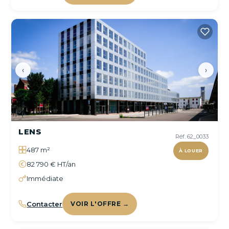
‹
›
LENS
Réf. 62_0033
487 m²
À LOUER
82 790 € HT/an
Immédiate
Contacter
VOIR L'OFFRE →