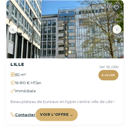
‹
›
LILLE
Réf. 59_0300
82 m²
À LOUER
16 810 € HT/an
Immédiate
Beau plateau de bureaux en hyper centre-ville de Lille !
Contacter
VOIR L'OFFRE →