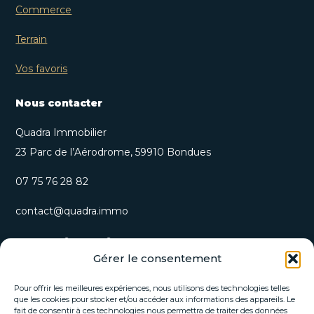
Commerce
Terrain
Vos favoris
Nous contacter
Quadra Immobilier
23 Parc de l’Aérodrome, 59910 Bondues
07 75 76 28 82
contact@quadra.immo
S’inscrire à notre newsletter
Gérer le consentement
Recevez nos opportunités immobilières et actualités
directement par email.
Pour offrir les meilleures expériences, nous utilisons des technologies telles
que les cookies pour stocker et/ou accéder aux informations des appareils. Le
fait de consentir à ces technologies nous permettra de traiter des données