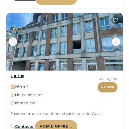
‹
›
LILLE
Réf. 59_0302
260 m²
À LOUER
Nous consulter
Immédiate
Environnement exceptionnel sur le quai du Wault
Contacter
VOIR L'OFFRE →