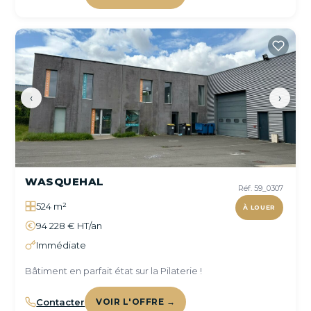
‹
›
WASQUEHAL
Réf. 59_0307
524 m²
À LOUER
94 228 € HT/an
Immédiate
Bâtiment en parfait état sur la Pilaterie !
Contacter
VOIR L'OFFRE →