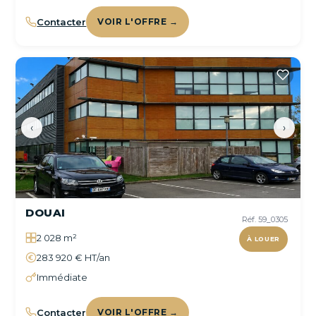
Contacter
VOIR L'OFFRE →
‹
›
DOUAI
Réf. 59_0305
2 028 m²
À LOUER
283 920 € HT/an
Immédiate
Contacter
VOIR L'OFFRE →