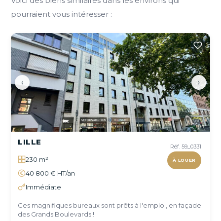
Voici des biens similaires dans les environs qui
pourraient vous intéresser :
‹
›
LILLE
Réf. 59_0331
230 m²
À LOUER
40 800 € HT/an
Immédiate
Ces magnifiques bureaux sont prêts à l'emploi, en façade
des Grands Boulevards !