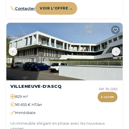
Contacter
VOIR L'OFFRE →
‹
›
VILLENEUVE-D'ASCQ
Réf. 59_0265
829 m²
À LOUER
161 655 € HT/an
Immédiate
Un immeuble élégant en phase avec les nouveaux
usages