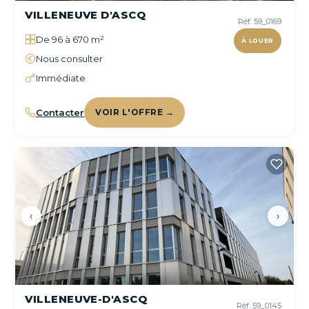
VILLENEUVE D'ASCQ
Réf. 59_0169
De 96 à 670 m²
À LOUER
Nous consulter
Immédiate
Contacter
VOIR L'OFFRE →
‹
›
VILLENEUVE-D'ASCQ
Réf. 59_0145