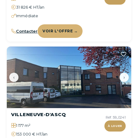
31 826 € HT/an
Immédiate
Contacter
VOIR L'OFFRE →
‹
›
VILLENEUVE-D'ASCQ
Réf. 59_0241
1 177 m²
À LOUER
153 000 € HT/an