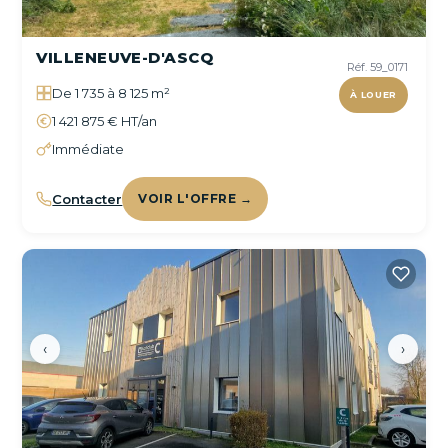
VILLENEUVE-D'ASCQ
Réf. 59_0171
De 1 735 à 8 125 m²
À LOUER
1 421 875 € HT/an
Immédiate
Contacter
VOIR L'OFFRE →
‹
›