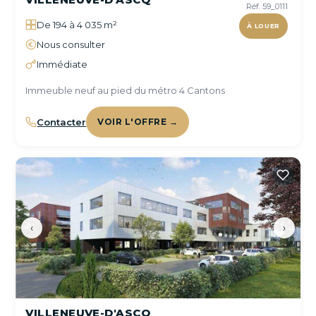
Réf. 59_0111
De 194 à 4 035 m²
À LOUER
Nous consulter
Immédiate
Immeuble neuf au pied du métro 4 Cantons
Contacter
VOIR L'OFFRE →
‹
›
VILLENEUVE-D'ASCQ