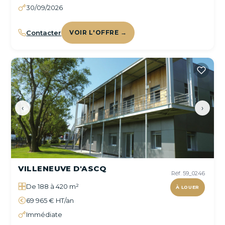
30/09/2026
Contacter
VOIR L'OFFRE →
‹
›
VILLENEUVE D'ASCQ
Réf. 59_0246
De 188 à 420 m²
À LOUER
69 965 € HT/an
Immédiate