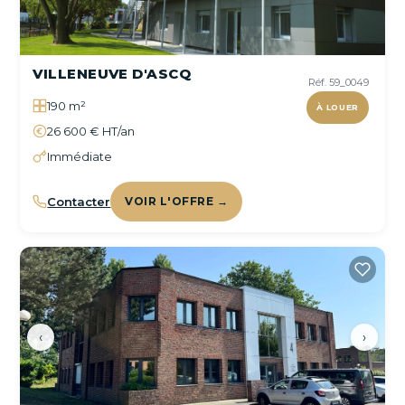
VILLENEUVE D'ASCQ
Réf. 59_0049
190 m²
À LOUER
26 600 € HT/an
Immédiate
Contacter
VOIR L'OFFRE →
‹
›