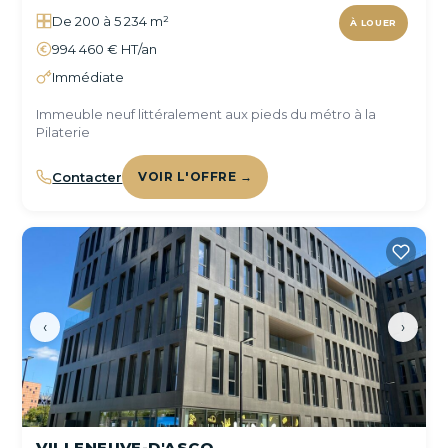
De 200 à 5 234 m²
À LOUER
994 460 € HT/an
Immédiate
Immeuble neuf littéralement aux pieds du métro à la
Pilaterie
Contacter
VOIR L'OFFRE →
‹
›
VILLENEUVE-D'ASCQ