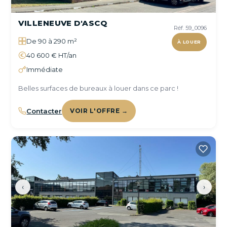
VILLENEUVE D'ASCQ
Réf. 59_0096
De 90 à 290 m²
À LOUER
40 600 € HT/an
Immédiate
Belles surfaces de bureaux à louer dans ce parc !
Contacter
VOIR L'OFFRE →
‹
›