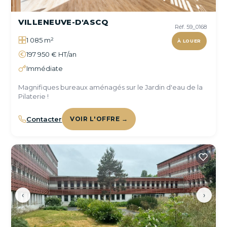
VILLENEUVE-D'ASCQ
Réf. 59_0168
1 085 m²
À LOUER
197 950 € HT/an
Immédiate
Magnifiques bureaux aménagés sur le Jardin d'eau de la
Pilaterie !
Contacter
VOIR L'OFFRE →
‹
›