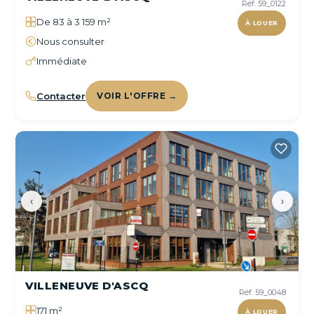
Réf. 59_0122
De 83 à 3 159 m²
À LOUER
Nous consulter
Immédiate
Contacter
VOIR L'OFFRE →
‹
›
VILLENEUVE D'ASCQ
Réf. 59_0048
171 m²
À LOUER