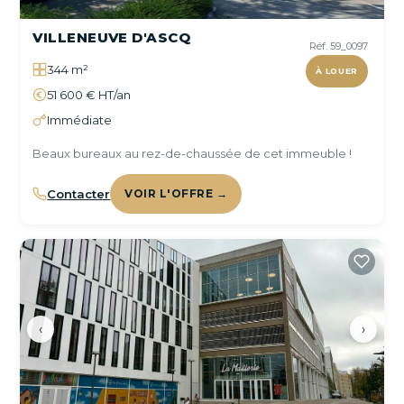
VILLENEUVE D'ASCQ
Réf. 59_0097
344 m²
À LOUER
51 600 € HT/an
Immédiate
Beaux bureaux au rez-de-chaussée de cet immeuble !
Contacter
VOIR L'OFFRE →
‹
›