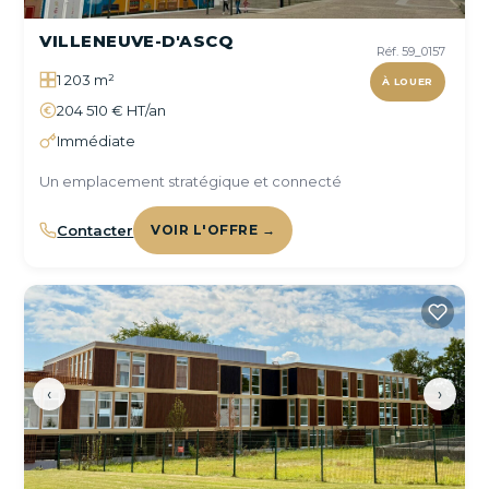
VILLENEUVE-D'ASCQ
Réf. 59_0157
1 203 m²
À LOUER
204 510 € HT/an
Immédiate
Un emplacement stratégique et connecté
Contacter
VOIR L'OFFRE →
‹
›