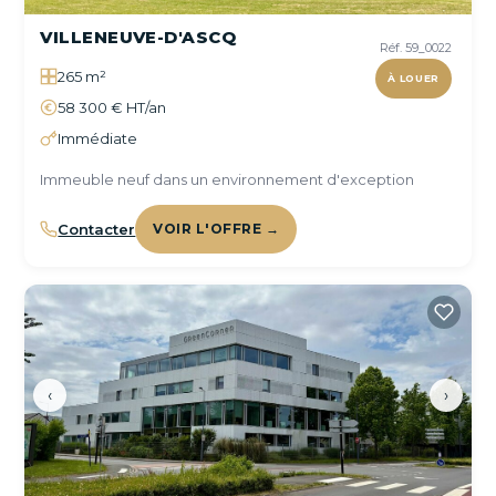
VILLENEUVE-D'ASCQ
Réf. 59_0022
265 m²
À LOUER
58 300 € HT/an
Immédiate
Immeuble neuf dans un environnement d'exception
Contacter
VOIR L'OFFRE →
‹
›