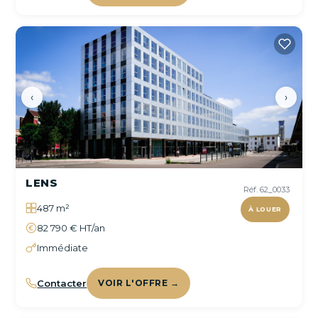
‹
›
LENS
Réf. 62_0033
487 m²
À LOUER
82 790 € HT/an
Immédiate
Contacter
VOIR L'OFFRE →