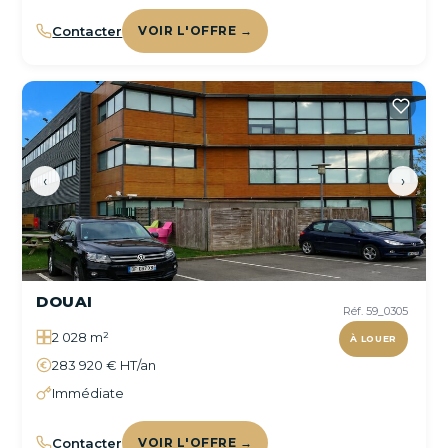
Contacter
VOIR L'OFFRE →
‹
›
DOUAI
Réf. 59_0305
2 028 m²
À LOUER
283 920 € HT/an
Immédiate
Contacter
VOIR L'OFFRE →