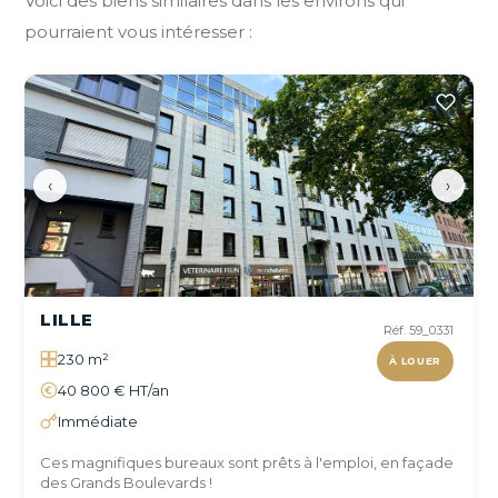
Voici des biens similaires dans les environs qui
pourraient vous intéresser :
‹
›
LILLE
Réf. 59_0331
230 m²
À LOUER
40 800 € HT/an
Immédiate
Ces magnifiques bureaux sont prêts à l'emploi, en façade
des Grands Boulevards !