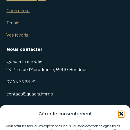
Commerce
Terrain
Vos favoris
Nous contacter
Quadra Immobilier
23 Parc de l’Aérodrome, 59910 Bondues
07 75 76 28 82
contact@quadra.immo
S’inscrire à notre newsletter
Gérer le consentement
Recevez nos opportunités immobilières et actualités
directement par email.
Pour offrir les meilleures expériences, nous utilisons des technologies telles