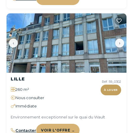
‹
›
LILLE
Réf. 59_0302
260 m²
À LOUER
Nous consulter
Immédiate
Environnement exceptionnel sur le quai du Wault
Contacter
VOIR L'OFFRE →