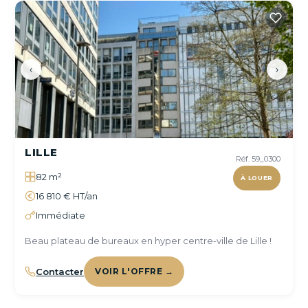
‹
›
LILLE
Réf. 59_0300
82 m²
À LOUER
16 810 € HT/an
Immédiate
Beau plateau de bureaux en hyper centre-ville de Lille !
Contacter
VOIR L'OFFRE →