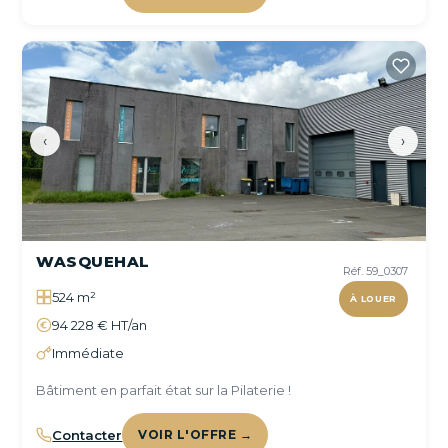
‹
›
WASQUEHAL
Réf. 59_0307
524 m²
À LOUER
94 228 € HT/an
Immédiate
Bâtiment en parfait état sur la Pilaterie !
Contacter
VOIR L'OFFRE →